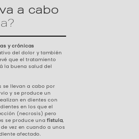
eva a cabo
ia?
das y crónicas
tivo del dolor y también
evé que el tratamiento
á la buena salud del
 se llevan a cabo por
rvio y se produce un
realizan en dientes con
, dientes en los que el
ección (necrosis) pero
ces se produce una
fístula
,
e de vez en cuando a unos
diente afectado.