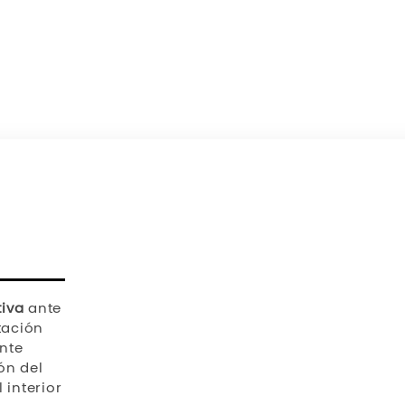
tiva
ante
tación
ente
ón del
 interior