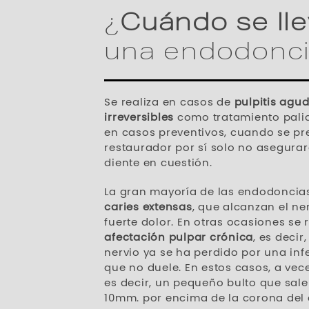
¿
Cuándo se ll
una endodonc
Se realiza en casos de
pulpitis agu
irreversibles
como tratamiento palia
en casos preventivos, cuando se pr
restaurador por sí solo no asegurar
diente en cuestión.
La gran mayoría de las endodoncias
caries extensas
, que alcanzan el ne
fuerte dolor. En otras ocasiones se 
afectación pulpar crónica
, es decir
nervio ya se ha perdido por una inf
que no duele. En estos casos, a ve
es decir, un pequeño bulto que sal
10mm. por encima de la corona del 